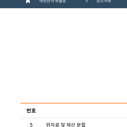
태한만의 특별함
승소사례
번호
5
위자료 및 재산 분할