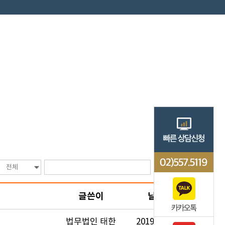
글쓴이
날짜
법무법인 태한
2019.01.03